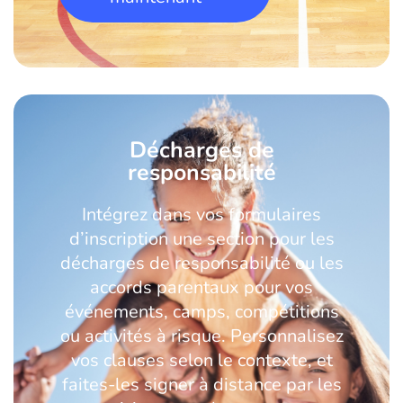
Décharges de
responsabilité
Intégrez dans vos formulaires
d’inscription une section pour les
décharges de responsabilité ou les
accords parentaux pour vos
événements, camps, compétitions
ou activités à risque. Personnalisez
vos clauses selon le contexte, et
faites-les signer à distance par les