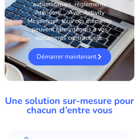
automatiques, règlements
intérieurs,… Avec Activity
Messenger, tous ces éléments
peuvent être intégrés à vos
documents contractuels.
Démarrer maintenant
Une solution sur-mesure pour
chacun d’entre vous