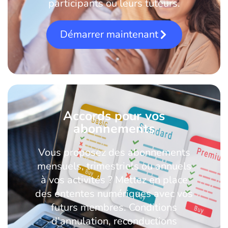
participants ou leurs tuteurs.
Démarrer maintenant
Accords pour vos
abonnements
Vous proposez des abonnements
mensuels, trimestriels ou annuels
à vos activités ? Mettez en place
des ententes numériques avec vos
futurs membres. Conditions
d’annulation, reconductions