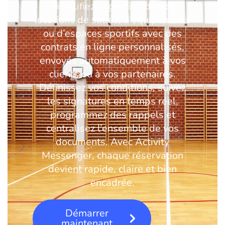
Simplifiez la gestion de vos
locations de salles, d’équipements
ou d’espaces sportifs avec des
contrats en ligne personnalisés,
envoyés automatiquement à vos
clients ou à vos partenaires.
Définissez vos conditions, suivez
les signatures en temps réel,
programmez des rappels et
centralisez l’ensemble de vos
documents. Avec Activity
Messenger, chaque réservation
devient rapide, claire et bien
encadrée.
Démarrer
maintenant