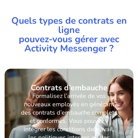
Quels types de contrats en
ligne
pouvez-vous gérer avec
Activity Messenger ?
Contrats d’embauche
Formalisez l’arrivée de vos
nouveaux employés en générant
des contrats d’embauche complets
et conformes. Vous pouvez y
intégrer les conditions de travail,
les politiques internes ou des