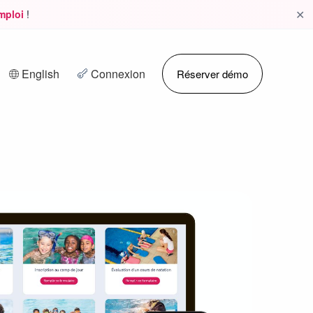
✕
emploi
!
English
Connexion
Réserver démo