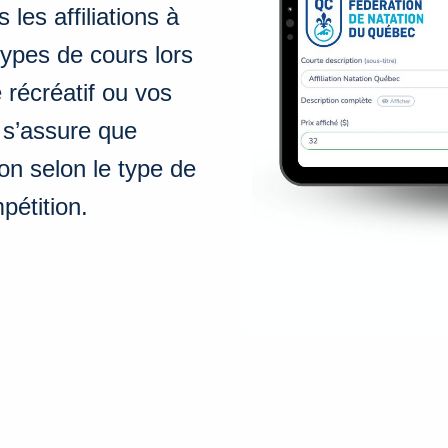
es affiliations à
types de cours lors
e récréatif ou vos
 s’assure que
ion selon le type de
étition.