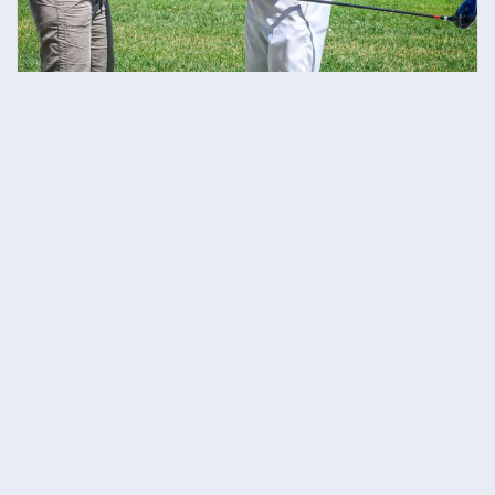
Forfait 3 cours privés 1 heure - Daniel
Talbot
378 $
plus...
1