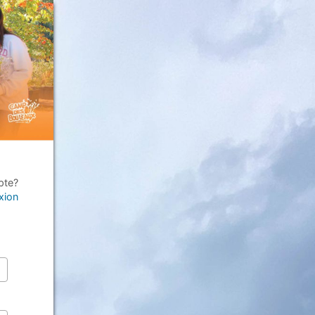
pte?
xion