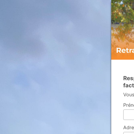
Res
fac
Vous
Prén
Adre