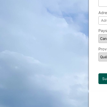
Adre
Pays
Prov
Su