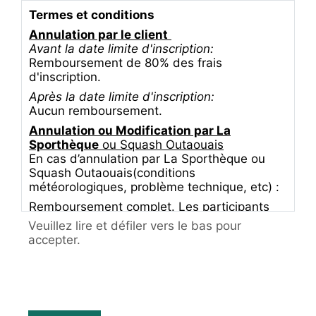
Termes et conditions
Annulation par le client
Avant la date limite d'inscription:
Remboursement de 80% des frais
d'inscription.
Après la date limite d'inscription:
Aucun remboursement.
Annulation ou Modification par La
Sporthèque
ou Squash Outaouais
En cas d’annulation par La Sporthèque ou
Squash Outaouais(conditions
météorologiques, problème technique, etc) :
Remboursement complet. Les participants
seront avisés par courriel ou téléphone dans
Veuillez lire et défiler vers le bas pour
les meilleurs délais.
accepter.
Autorisation de captation et de diffusion
d’images
Dans le cadre du tournoi, des photographies
et/ou des enregistrements vidéo pourront
être réalisés et utilisés à des fins de