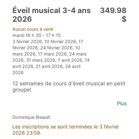
Éveil musical 3-4 ans
349.98
2026
$
Aucun cours à venir
mardi 16 h 30 - 17 h 15
3 février 2026, 10 février 2026, 17
février 2026, 24 février 2026, 10
mars 2026, 17 mars 2026, 24 mars
2026, 31 mars 2026, 7 avril 2026, 14
avril 2026, 21 avril 2026, 28 avril
2026
12 semaines de cours d'éveil musical en petit
groupe!
Au programme:
Plus
- Rythmes et notes de musique
- Initiation au solfège
Dominique Breault
- Chansons
Les inscriptions se sont terminées le 3 février
- Danse et mouvements en rythme
2026 23:59.
- Jeux de reconnaissance auditive