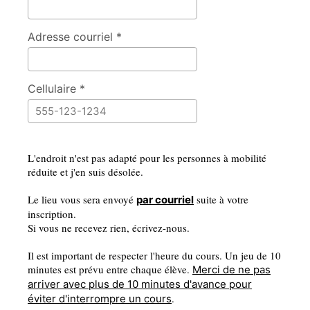
Vous pouvez aussi vous procurer le cahier de
méthode Les amis de Dodo pour poursuivre
les apprentissages à la maison.
Adresse courriel *
Les places sont très limitées.
Inscrivez-vous maintenant!
Cellulaire *
L'endroit n'est pas adapté pour les personnes à mobilité
réduite et j'en suis désolée.
Le lieu vous sera envoyé
suite à votre
par courriel
inscription.
Si vous ne recevez rien, écrivez-nous.
Il est important de respecter l'heure du cours. Un jeu de 10
minutes est prévu entre chaque élève.
Merci de ne pas
arriver avec plus de 10 minutes d'avance pour
.
éviter d'interrompre un cours