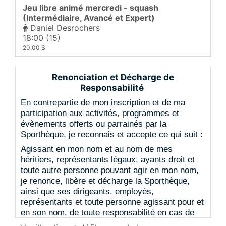
Jeu libre animé mercredi - squash
(Intermédiaire, Avancé et Expert)
Daniel Desrochers
18:00 (15)
20.00 $
Jeudi
13 août 2026
Renonciation et Décharge de
Jeu libre animé midi - squash (Intermédiaire
Responsabilité
et +)
En contrepartie de mon inscription et de ma
12:00 (9)
participation aux activités, programmes et
15.00 $
évènements offerts ou parrainés par la
Sporthèque, je reconnais et accepte ce qui suit :
Agissant en mon nom et au nom de mes
héritiers, représentants légaux, ayants droit et
toute autre personne pouvant agir en mon nom,
je renonce, libère et décharge la Sporthèque,
ainsi que ses dirigeants, employés,
représentants et toute personne agissant pour et
en son nom, de toute responsabilité en cas de
blessure, maladie, décès, perte ou dommage