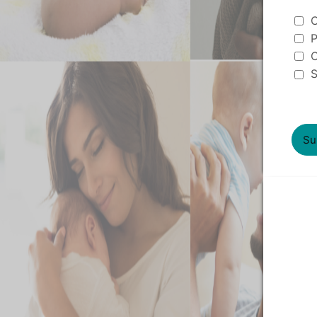
Éveil et
C
P
C
S
Su