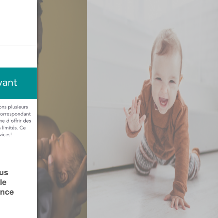
ous
le
ence