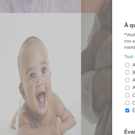
À q
*Veui
nos a
membr
Tout
À quel 
A
B
A
A
C
C
É
Évei