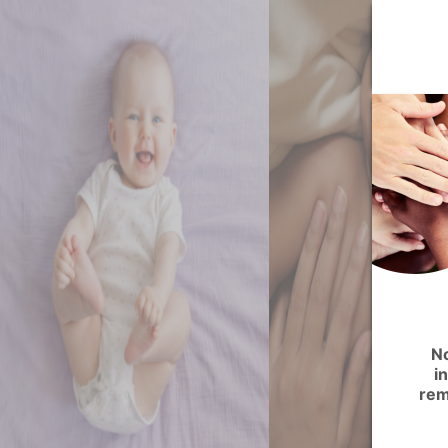
No
i
rem