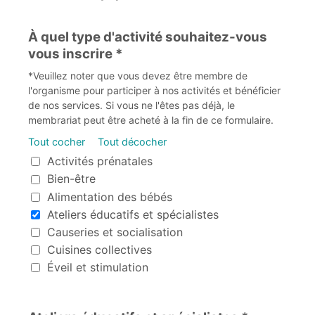
À quel type d'activité souhaitez-vous
vous inscrire *
*Veuillez noter que vous devez être membre de
l'organisme pour participer à nos activités et bénéficier
de nos services. Si vous ne l'êtes pas déjà, le
membrariat peut être acheté à la fin de ce formulaire.
Tout cocher
Tout décocher
À quel type d'activité souhaitez-vous vous inscrire
Activités prénatales
Bien-être
Alimentation des bébés
Ateliers éducatifs et spécialistes
Causeries et socialisation
Cuisines collectives
Éveil et stimulation