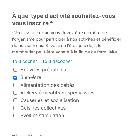
À quel type d'activité souhaitez-vous
vous inscrire *
*Veuillez noter que vous devez être membre de
l'organisme pour participer à nos activités et bénéficier
de nos services. Si vous ne l'êtes pas déjà, le
membrariat peut être acheté à la fin de ce formulaire.
Tout cocher
Tout décocher
À quel type d'activité souhaitez-vous vous inscrire
Activités prénatales
Bien-être
Alimentation des bébés
Ateliers éducatifs et spécialistes
Causeries et socialisation
Cuisines collectives
Éveil et stimulation