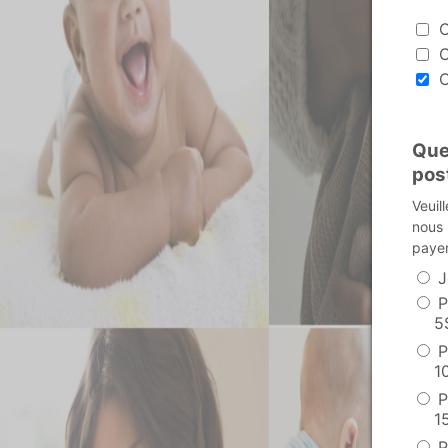
Causeri
C
C
C
Que
pos
Veuil
nous 
payer 
J
P
5
P
1
P
1
P