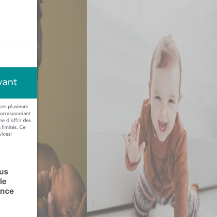
ous
le
ence