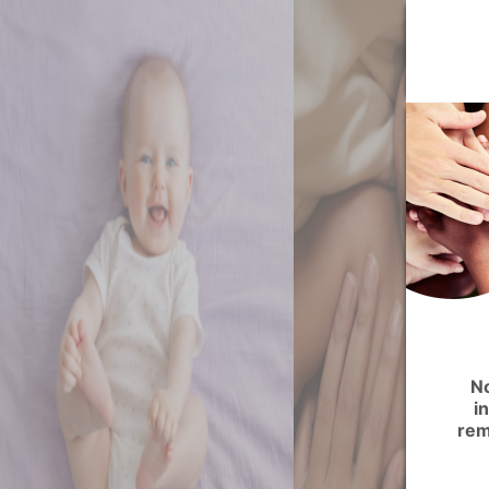
No
i
rem