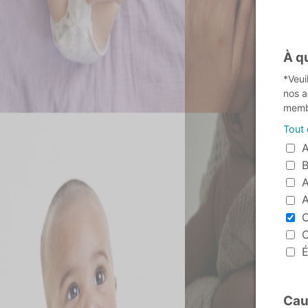
À q
*Veui
nos a
membr
Tout
À quel 
A
B
A
A
C
C
É
Caus