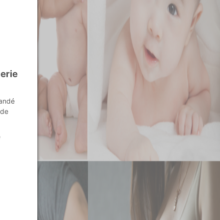
erie
mandé
 de
e