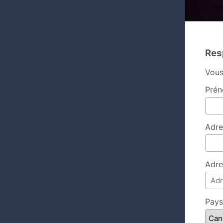
Res
Vous
Prén
Adre
Adre
Pays