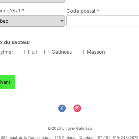
ince/état *
Code postal *
x du secteur
u secteur
ylmer
Hull
Gatineau
Masson
ivant
© 2026 Unigym Gatineau
850, boul. de la Gappe, bureau 178 Gatineau (Québec) J8T 0B4 819-243-2575