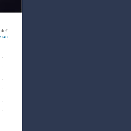
pte?
xion