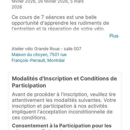
février 2026, 26 février 2026, 5 mars
2026
Ce cours de 7 séances est une belle
opportunité d'apprendre les rudiments de
l'entretien et la réparation de votre vélo.
Chaque semaine, nous allons voir un élément
Plus
du vélo et vous pourrez tester vos
connaissances sur votre vélo ou sur celui
Atelier vélo Grande Roue - salle 007
fourni par l'atelier. Chaque séance vous aurez
Maison du citoyen, 7501 rue
l'occasion de travailler sur votre vélo et de
François-Perrault, Montréal
repartir avec en meilleur état. Le prix des
pièces sont en plus. Au menu : crevaison,
changement de câble et de gaine,
Modalités d'Inscription et Conditions de
ajustement des freins et des vitesses,
Participation
ajustement d'un roulement, alignement de la
roue et réparation libre de votre choix.
Avant de procéder à l'inscription, veuillez lire
attentivement les modalités suivantes. Votre
inscription et participation à nos activités
impliquent l'acceptation inconditionnelle de
ces conditions.
Consentement à la Participation pour les