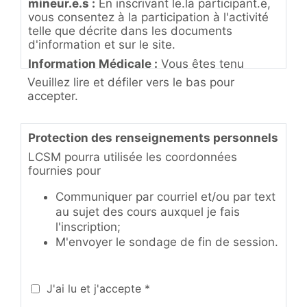
mineur.e.s :
En inscrivant le.la participant.e,
vous consentez à la participation à l'activité
telle que décrite dans les documents
d'information et sur le site.
Information Médicale :
Vous êtes tenu
d'informer l'instructeur.trice de toute
Veuillez lire et défiler vers le bas pour
condition médicale préexistante du ou de la
accepter.
participant.e qui pourrait influencer sa
participation à l'activité.
Responsabilité :
Protection des renseignements personnels
Vous reconnaissez et
acceptez les risques liés à la participation.
LCSM pourra utilisée les coordonnées
Droit à l'Image :
fournies pour
En participant à nos
activités, vous consentez à ce que des
Communiquer par courriel et/ou par text
photos ou des vidéos puissent être prises et
utilisées à des fins promotionnelles.
au sujet des cours auxquel je fais
l'inscription;
Code de Conduite :
Les usagers et employés
M'envoyer le sondage de fin de session.
de Loisirs Communautaires Saint-Michel
s'engagent à :
Contribuer au développement d'un
J'ai lu et j'accepte *
esprit communautaire et d'entraide