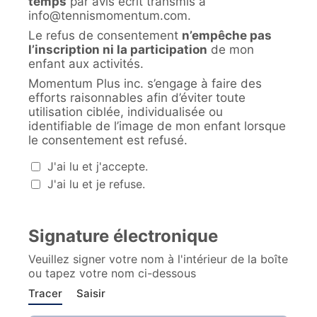
temps
par avis écrit transmis à
info@tennismomentum.com.
Le refus de consentement
n’empêche pas
l’inscription ni la participation
de mon
enfant aux activités.
Momentum Plus inc. s’engage à faire des
efforts raisonnables afin d’éviter toute
utilisation ciblée, individualisée ou
identifiable de l’image de mon enfant lorsque
le consentement est refusé.
Autorisation d’utilisation de l’image
J'ai lu et j'accepte.
J'ai lu et je refuse.
Signature électronique
Veuillez signer votre nom à l'intérieur de la boîte
ou tapez votre nom ci-dessous
Tracer
Saisir