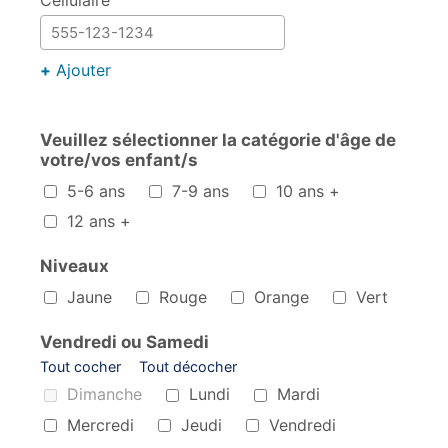
Cellulaire
+
Ajouter
Veuillez sélectionner la catégorie d'âge de
votre/vos enfant/s
Veuillez sélectionner la catégorie d'âge de votre/vos enf
5-6 ans
7-9 ans
10 ans +
12 ans +
Niveaux
Niveaux
Jaune
Rouge
Orange
Vert
Vendredi ou Samedi
Tout cocher
Tout décocher
Vendredi ou Samedi
Dimanche
Lundi
Mardi
Mercredi
Jeudi
Vendredi