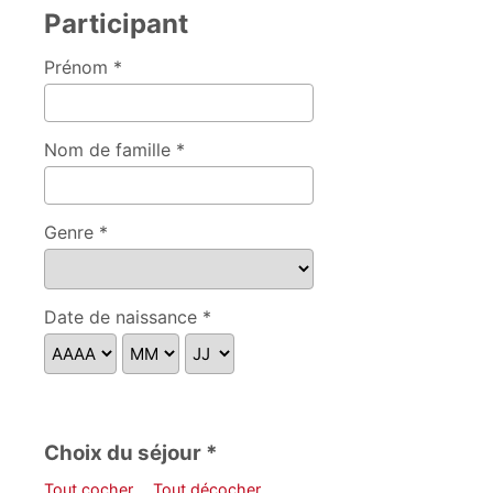
Participant
Prénom *
Nom de famille *
Genre *
Veuillez spécifier
Date de naissance *
Choix du séjour *
Tout cocher
Tout décocher