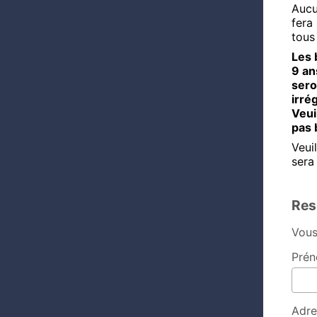
Aucu
fera
tous
Les 
9 an
sero
irré
Veui
pas 
Veui
sera
Res
Vous
Prén
Adre