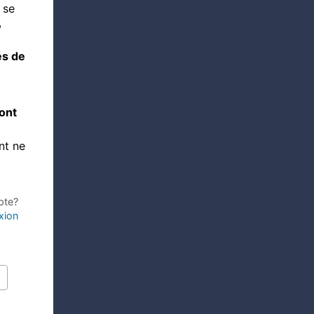
 se
,
és de
’ont
nt ne
pte?
xion