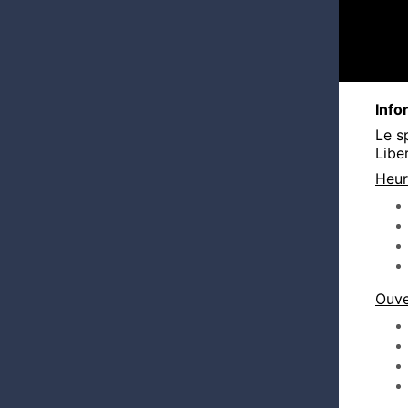
Info
Le s
Libe
Heur
Ouve