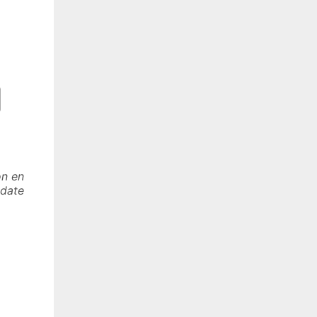
on en
 date