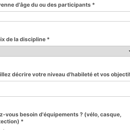
enne d'âge du ou des participants *
x de la discipline *
 la discipline
llez décrire votre niveau d'habileté et vos objecti
 décrire votre niveau d'habileté et vos objectifs
z-vous besoin d'équipements ? (vélo, casque,
tection) *