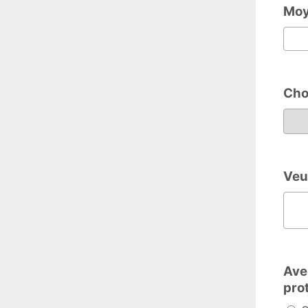
Moy
Choi
Choix de
Veui
Veuillez
Ave
pro