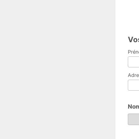
Vo
Prén
Adre
Nom
Nombre 