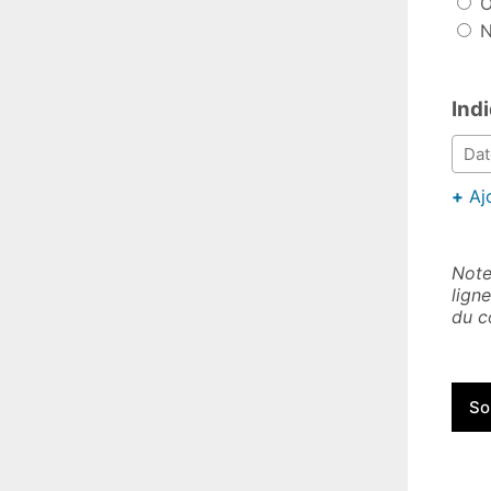
O
N
Indi
+
Aj
Note
lign
du c
So