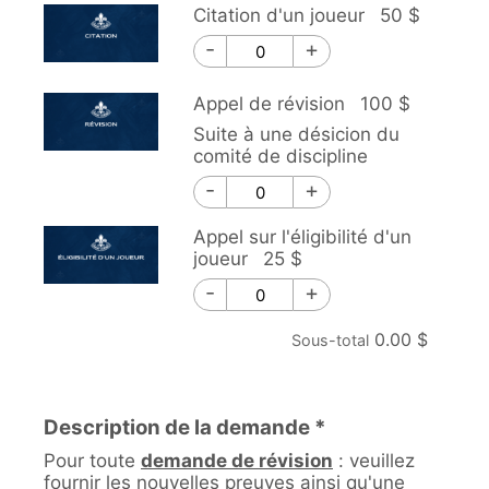
Citation d'un joueur
50 $
Citation d'un joueur - Qté
-
+
Appel de révision
100 $
Suite à une désicion du
comité de discipline
Appel de révision - Qté
-
+
Appel sur l'éligibilité d'un
joueur
25 $
Appel sur l'éligibilité d'un joueur - Qté
-
+
0.00 $
Sous-total
Description de la demande *
Pour toute
demande de révision
: veuillez
fournir les nouvelles preuves ainsi qu'une