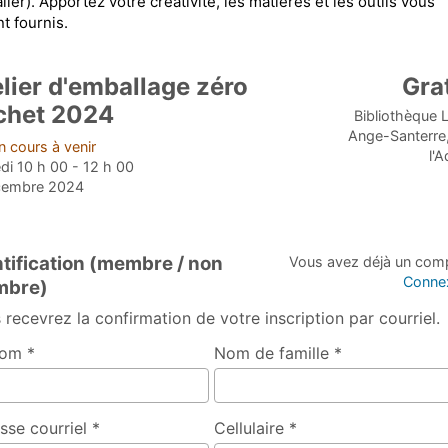
ler). Apportez votre créativité, les matières et les outils vous
t fournis.
lier d'emballage zéro
Gra
chet 2024
Bibliothèque 
Ange-Santerre,
 cours à venir
l'A
i 10 h 00 - 12 h 00
cembre 2024
ntification (membre / non
Vous avez déjà un com
Conne
bre)
 recevrez la confirmation de votre inscription par courriel.
om *
Nom de famille *
sse courriel *
Cellulaire *