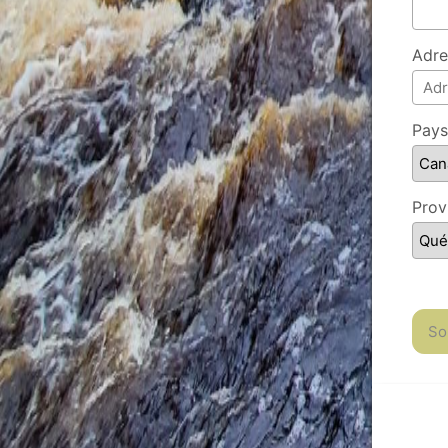
Adre
Pays
Prov
So