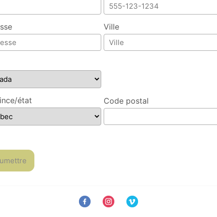
sse
Ville
ince/état
Code postal
umettre