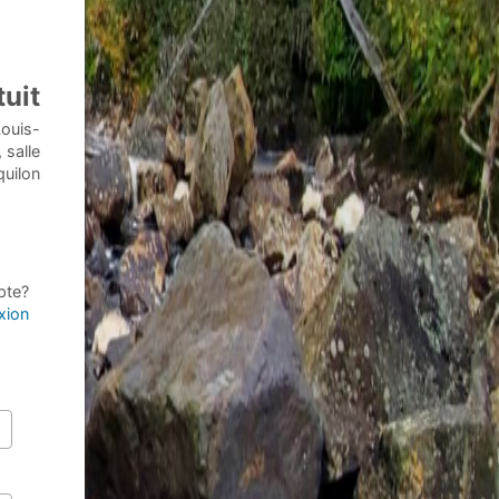
tuit
Louis-
 salle
quilon
pte?
xion