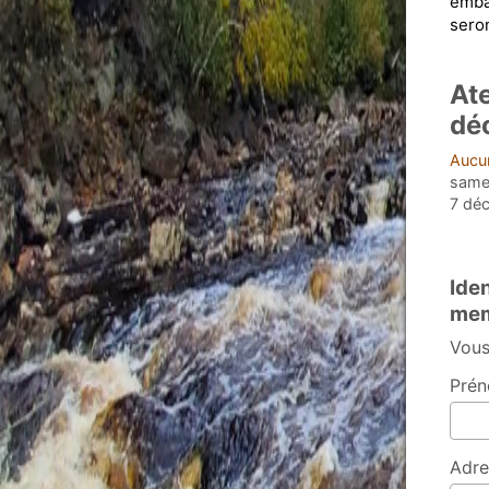
embal
seron
Ate
dé
Aucun
samed
7 dé
Ide
mem
Vous
Prén
Adre