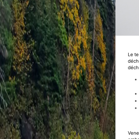
Le te
déch
déche
Venez