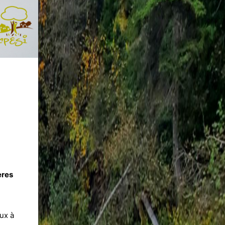
ères
ux à