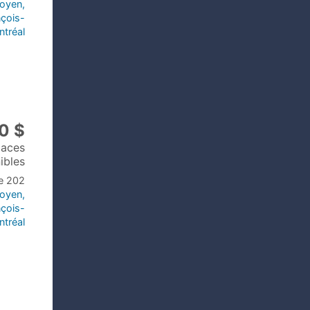
toyen,
nçois-
ntréal
0 $
laces
ibles
le 202
toyen,
nçois-
ntréal