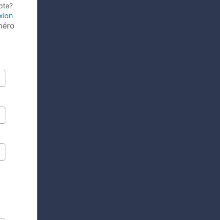
pte?
xion
méro