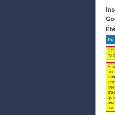
In
Go
Ét
Du 
NOT
PAR
À c
acc
l'a
sem
lib
d'a
que
ava
cam