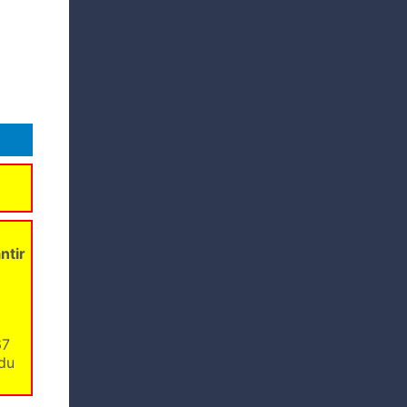
ntir
67
 du