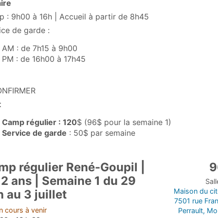
ire
 : 9h00 à 16h | Accueil à partir de 8h45
ice de garde :
AM : de 7h15 à 9h00
PM : de 16h00 à 17h45
ONFIRMER
t
Camp régulier : 120
$ (96$ pour la semaine 1)
Service de garde
: 50$ par semaine
mp régulier René-Goupil |
9
12 ans | Semaine 1 du 29
Sal
Maison du ci
n au 3 juillet
7501 rue Fra
 cours à venir
Perrault, Mo