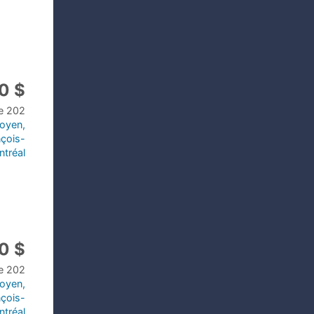
0 $
le 202
toyen,
nçois-
ntréal
0 $
le 202
toyen,
nçois-
ntréal