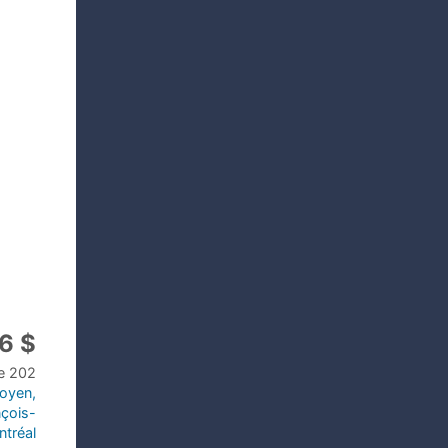
6 $
le 202
toyen,
nçois-
ntréal