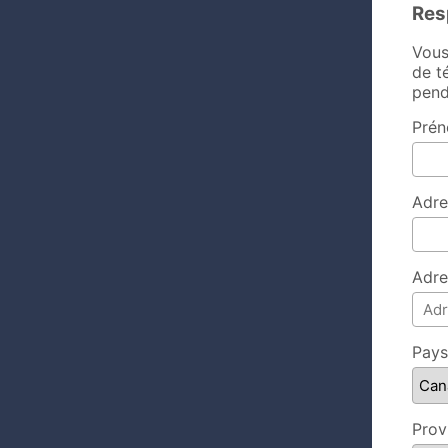
Res
Vous
de t
pend
Prén
Adre
Adre
Pays
Prov