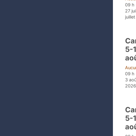
09 h 
27 ju
juille
Ca
5-
aoû
Aucun
09 h 
3 aoû
2026
Ca
5-
ao