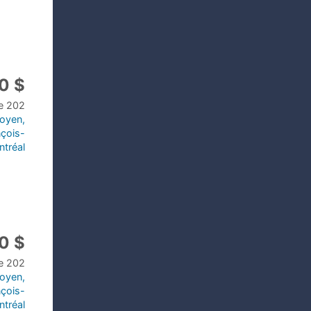
0 $
le 202
toyen,
nçois-
ntréal
0 $
le 202
toyen,
nçois-
ntréal