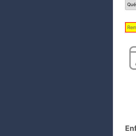
Rem
En