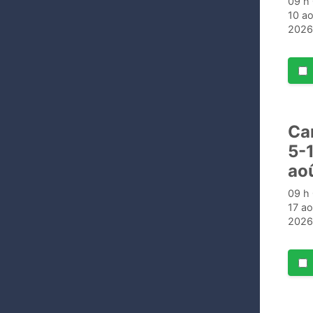
09 h 
10 ao
2026
Ca
5-
aoû
09 h 
17 ao
2026