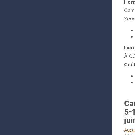
Hora
Camp
Serv
Lieu
À C
Coû
Ca
5-
jui
Aucun