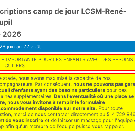
scriptions camp de jour LCSM-René-
upil
é 2026
29 juin au 22 août
E IMPORTANTE POUR LES ENFANTS AVEC DES BESOINS
TICULIERS
e stade, nous avons maximisé la capacité de nos
ompagnateurs. Par conséquent,
nous ne pouvons pas gara
ccueil d'enfants ayant des besoins particuliers
pour des
aines supplémentaires.
Dans l'éventualité où une place se
ère, nous vous invitons à remplir le formulaire
ccommodement disponible sur notre site.
Pour toute
stion, merci de nous contacter directement au 514 729 84
nt de vous inscrire
et de laisser un message pour l'équipe
p afin qu'un membre de l'équipe puisse vous rappeler.