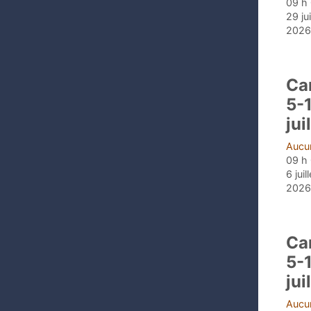
09 h 
29 ju
2026,
Ca
5-
jui
Aucun
09 h 
6 juil
2026,
Ca
5-
jui
Aucun