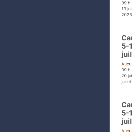
09 h 
13 jui
2026,
Ca
5-
jui
Aucun
09 h 
20 ju
juill
Ca
5-
jui
Aucun