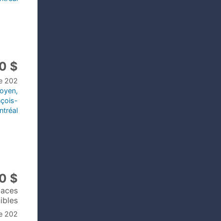
0 $
le 202
toyen,
nçois-
ntréal
0 $
laces
ibles
le 202