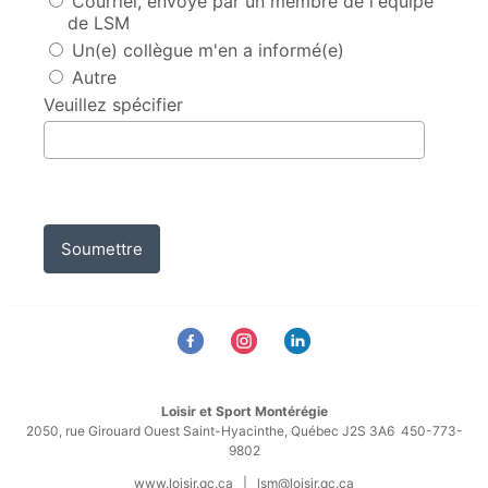
Courriel, envoyé par un membre de l'équipe
de LSM
Un(e) collègue m'en a informé(e)
Autre
Veuillez spécifier
Soumettre
Loisir et Sport Montérégie
2050, rue Girouard Ouest Saint-Hyacinthe, Québec J2S 3A6 450-773-
9802
www.loisir.qc.ca
|
lsm@loisir.qc.ca