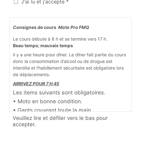
J'ai lu et j'accepte *
Consignes de cours Moto Pro FMQ
Le cours débute à 8 h et se termine vers 17 h.
Beau temps; mauvais temps
Il y a une heure pour dîner. Le dîner fait partie du cours
donc la consommation d’alcool ou de drogue est
interdite et l'habillement sécuritaire est obligatoire lors
de déplacements.
ARRIVEZ POUR 7 H 45
Les items suivants sont obligatoires.
• Moto en bonne condition.
• Gants couvrant toute la main.
Veuillez lire et défiler vers le bas pour
• Chaussures adéquates, idéalement bottes
accepter.
couvrant la cheville.
• Manteau conçu pour la moto ou équivalent.