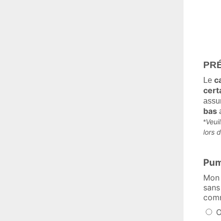
PR
c
Le
cert
assu
bas
Veui
*
lors 
Pum
Mon 
sans
comm
O