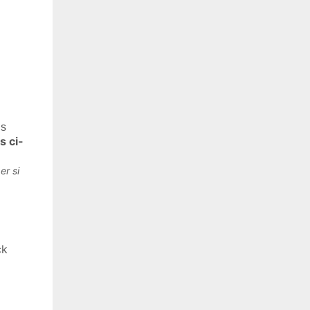
us
 ci-
er si
ck