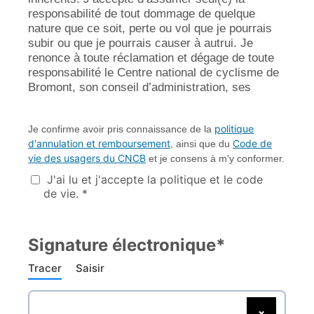
responsabilité de tout dommage de quelque
nature que ce soit, perte ou vol que je pourrais
subir ou que je pourrais causer à autrui. Je
renonce à toute réclamation et dégage de toute
responsabilité le Centre national de cyclisme de
Bromont, son conseil d’administration, ses
représentants, ses partenaires et bénévoles.
Reconnaissance des risques
politique
: Je
Je confirme avoir pris connaissance de la
d'annulation et remboursement
Code de
, ainsi que du
reconnais et comprend que toutes activités
vie des usagers du CNCB
et je consens à m'y conformer.
effectuées au Centre National de Cyclisme
de Bromont, tel que, mais sans limitation;
J'ai lu et j'accepte la politique et le code
de vie. *
les activités associées aux installations
intérieures et extérieures (ci-après appelés
« activités ») comportent des risques et
Signature électronique*
dangers considérables. Le Centre National
de Cyclisme de Bromont prend des
Tracer
Saisir
mesures raisonnables et responsables pour
vous fournir des instructions appropriées,
pour assurer votre sécurité et pour vous
×