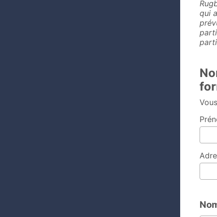
Rugb
qui 
prév
part
part
No
fo
Vous
Prén
Adre
Nom