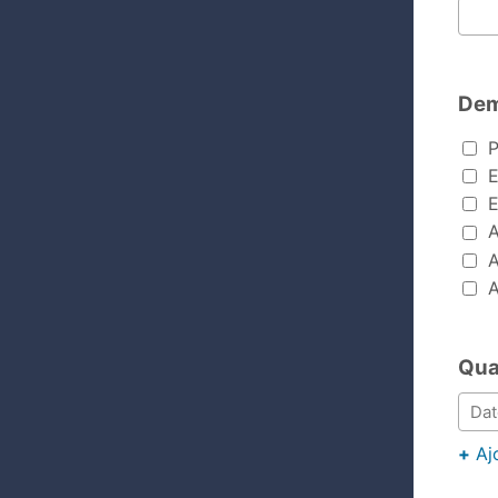
Nom du 
Dem
Demand
P
E
E
A
A
A
Qua
+
Aj