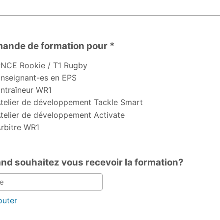
club ou de l'établissement scolaire
ande de formation pour *
e de formation pour
NCE Rookie / T1 Rugby
nseignant-es en EPS
ntraîneur WR1
telier de développement Tackle Smart
telier de développement Activate
rbitre WR1
nd souhaitez vous recevoir la formation?
outer