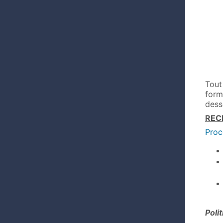
Tout
form
dess
REC
Proc
Poli