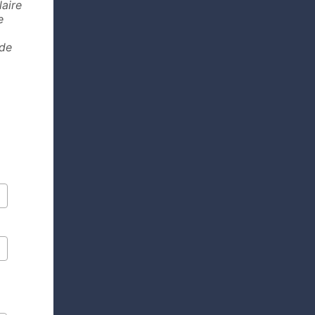
aire
e
 de