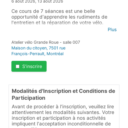
6 août 2026, 13 août 2026
Ce cours de 7 séances est une belle
opportunité d'apprendre les rudiments de
l'entretien et la réparation de votre vélo.
Chaque semaine, nous allons voir un élément
Plus
du vélo et vous pourrez tester vos
connaissances sur votre vélo ou sur celui
Atelier vélo Grande Roue - salle 007
fourni par l'atelier. Chaque séance vous aurez
Maison du citoyen, 7501 rue
l'occasion de travailler sur votre vélo et de
François-Perrault, Montréal
repartir avec en meilleur état. Le prix des
pièces sont en plus. Au menu : crevaison,
S'inscrire
changement de câble et de gaine,
ajustement des freins et des vitesses,
ajustement d'un roulement, alignement de la
roue et réparation libre de votre choix.
Modalités d'Inscription et Conditions de
Participation
Avant de procéder à l'inscription, veuillez lire
attentivement les modalités suivantes. Votre
inscription et participation à nos activités
impliquent l'acceptation inconditionnelle de