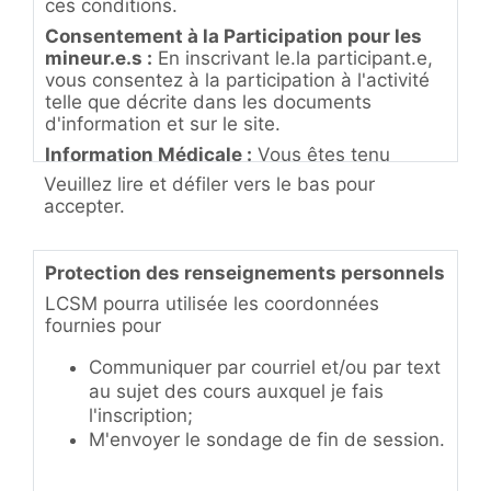
ces conditions.
Consentement à la Participation pour les
mineur.e.s :
En inscrivant le.la participant.e,
vous consentez à la participation à l'activité
telle que décrite dans les documents
d'information et sur le site.
Information Médicale :
Vous êtes tenu
d'informer l'instructeur.trice de toute
Veuillez lire et défiler vers le bas pour
condition médicale préexistante du ou de la
accepter.
participant.e qui pourrait influencer sa
participation à l'activité.
Responsabilité :
Protection des renseignements personnels
Vous reconnaissez et
acceptez les risques liés à la participation.
LCSM pourra utilisée les coordonnées
Droit à l'Image :
fournies pour
En participant à nos
activités, vous consentez à ce que des
Communiquer par courriel et/ou par text
photos ou des vidéos puissent être prises et
utilisées à des fins promotionnelles.
au sujet des cours auxquel je fais
l'inscription;
Code de Conduite :
Les usagers et employés
M'envoyer le sondage de fin de session.
de Loisirs Communautaires Saint-Michel
s'engagent à :