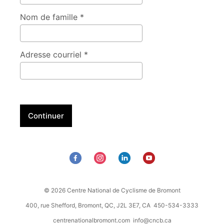
08:00 (10)
Nom de famille *
PW- Mardi 12h Ville Bromont
12:00 (10)
PW- Mardi 16h30
Adresse courriel *
16:30 (10)
PW- Mardi 18h
18:00 (10)
PW-Mardi 19h30
Continuer
19:30 (10)
Mercredi
30 septembre 2026
PW- Mercredi 7h15
07:15 (10)
PW- Mercredi 8h45
© 2026 Centre National de Cyclisme de Bromont
08:45 (10)
400, rue Shefford, Bromont, QC, J2L 3E7, CA 450-534-3333
PW- Mercredi 16h30
centrenationalbromont.com
info@cncb.ca
16:30 (10)