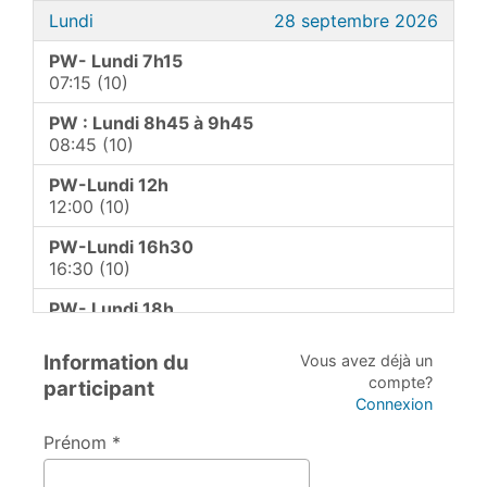
Lundi
28 septembre 2026
PW- Lundi 7h15
07:15 (10)
PW : Lundi 8h45 à 9h45
08:45 (10)
PW-Lundi 12h
12:00 (10)
PW-Lundi 16h30
16:30 (10)
PW- Lundi 18h
18:00 (10)
Information du
Vous avez déjà un
PW- Lundi 19h30
compte?
participant
19:30 (10)
Connexion
Mardi
29 septembre 2026
Prénom *
PW-Mardi 8h