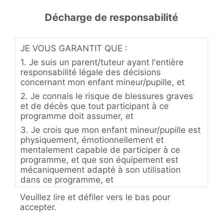
Décharge de responsabilité
JE VOUS GARANTIT QUE :
1. Je suis un parent/tuteur ayant l'entière
responsabilité légale des décisions
concernant mon enfant mineur/pupille, et
2. Je connais le risque de blessures graves
et de décès que tout participant à ce
programme doit assumer, et
3. Je crois que mon enfant mineur/pupille est
physiquement, émotionnellement et
mentalement capable de participer à ce
programme, et que son équipement est
mécaniquement adapté à son utilisation
dans ce programme, et
4. Je comprends, et j'instruirai mon
Veuillez lire et défiler vers le bas pour
enfant/pupille mineur, que toutes les règles
accepter.
de participation applicables doivent être