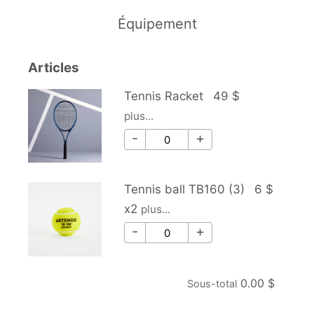
Équipement
Articles
Tennis Racket
49 $
plus...
Tennis Racket - Qté
-
+
Tennis ball TB160 (3)
6 $
x2
plus...
Tennis ball TB160 (3) - Qté
-
+
0.00 $
Sous-total