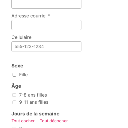
Adresse courriel *
Cellulaire
Sexe
Sexe
Fille
Âge
Âge
7-8 ans filles
9-11 ans filles
Jours de la semaine
Tout cocher
Tout décocher
Jours de la semaine