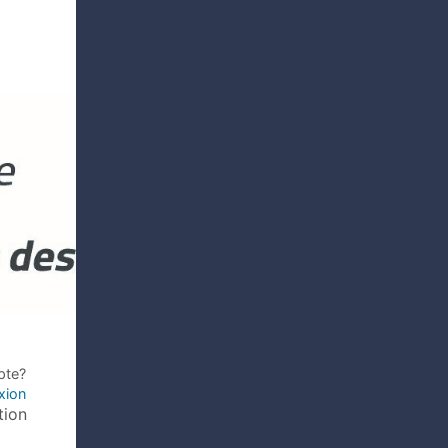
pte?
xion
tion