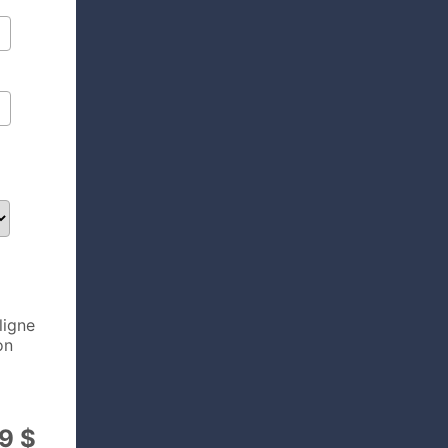
ligne
on
9 $