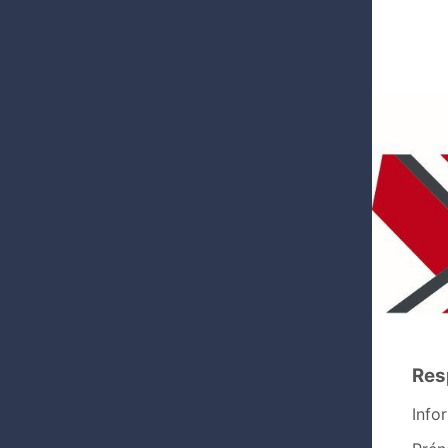
Res
Info