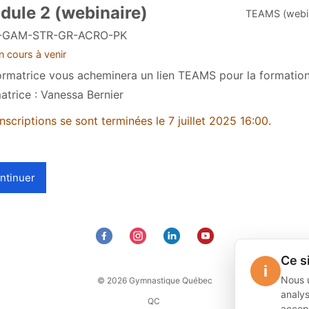
dule 2 (webinaire)
TEAMS (webin
-GAM-STR-GR-ACRO-PK
 cours à venir
ormatrice vous acheminera un lien TEAMS pour la formatio
atrice : Vanessa Bernier
inscriptions se sont terminées le 7 juillet 2025 16:00.
ntinuer
Ce s
i
Nous u
© 2026 Gymnastique Québec
analys
QC
accept