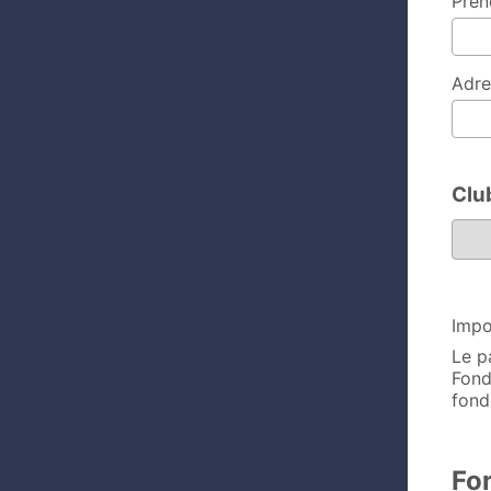
Prén
Adre
Clu
Club
Impo
Le p
Fond
fond
Fo