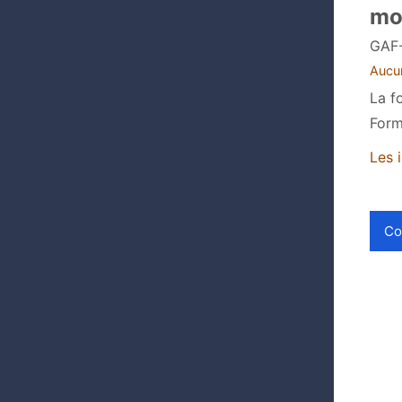
mo
GAF
Aucun
La f
Form
Les 
Co