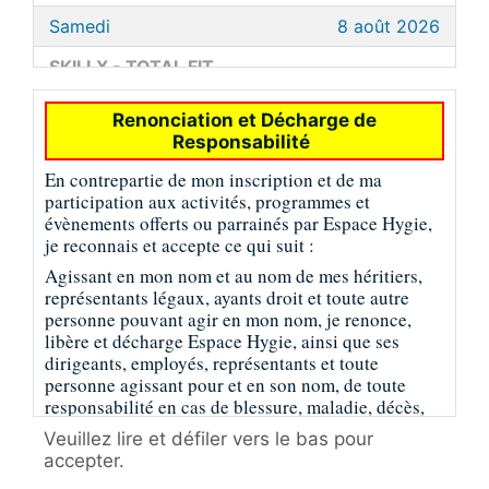
Samedi
8 août 2026
SKILLX - TOTAL FIT
Kelly Butler
09:00 (15)
Renonciation et Décharge de
25.00 $
Responsabilité
CORE & GLUTES
En contrepartie de mon inscription et de ma
Catherine Ibrahim
participation aux activités, programmes et
12:00 (15)
évènements offerts ou parrainés par Espace Hygie,
25.00 $
je reconnais et accepte ce qui suit :
Agissant en mon nom et au nom de mes héritiers,
Dimanche
9 août 2026
représentants légaux, ayants droit et toute autre
personne pouvant agir en mon nom, je renonce,
SKILLX - ENDURO FORCE 360
libère et décharge Espace Hygie, ainsi que ses
Danyan Cantin
dirigeants, employés, représentants et toute
09:00 (15)
personne agissant pour et en son nom, de toute
25.00 $
responsabilité en cas de blessure, maladie, décès,
Lundi
10 août 2026
perte ou dommage matériel, quelle qu’en soit la
Veuillez lire et défiler vers le bas pour
nature, pouvant découler directement ou
accepter.
SKILLX - TOTAL FIT & ABDOS
indirectement de ma participation à ces activités.
Éric Brassard