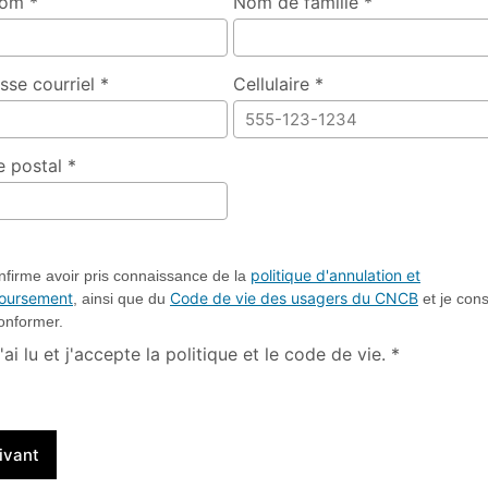
om *
Nom de famille *
14:00 (20)
14:00 (20)
E26 :
E26 :
7.75 $
7.75 $
Basket -
Basket -
Séance
Séance
libre 15
libre 15
sse courriel *
Cellulaire *
ans et
ans et
plus
plus
16:00 (20)
16:00 (20)
7.75 $
7.75 $
 postal *
politique d'annulation et
nfirme avoir pris connaissance de la
oursement
Code de vie des usagers du CNCB
, ainsi que du
et je con
onformer.
'ai lu et j'accepte la politique et le code de vie. *
ivant