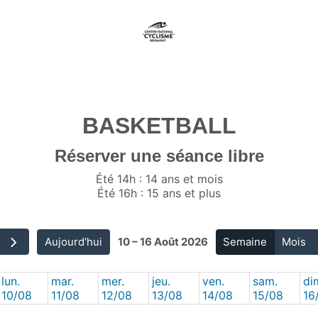
BASKETBALL
Réserver une séance libre
Été 14h : 14 ans et mois
Été 16h : 15 ans et plus
10 – 16 Août 2026
Semaine
Mois
Aujourd'hui
lun.
mar.
mer.
jeu.
ven.
sam.
di
10/08
11/08
12/08
13/08
14/08
15/08
16