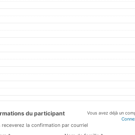
ormations du participant
E26 :
E26 :
Vous avez déjà un com
Basket -
Basket -
Conne
Séance
Séance
 receverez la confirmation par courriel
libre 14
libre 14
ans et
ans et
moins
moins