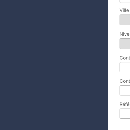
Vill
Nive
Cont
Cont
Réfé