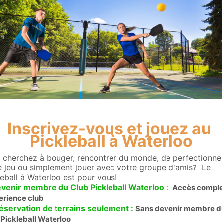
Inscrivez-vous et jouez au
Pickleball à Waterloo
 cherchez à bouger, rencontrer du monde, de perfectionne
e jeu ou simplement jouer avec votre groupe d'amis? Le
leball à Waterloo est pour vous!
evenir membre du Club Pickleball Waterloo
:
Accès comple
perience club
Réservation de terrains seulement :
Sans devenir membre d
 Pickleball Waterloo