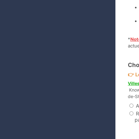
*
Not
actu
Cho
👉 L
Ville
Knowl
de-Sh
A
R
p