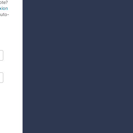
pte?
xion
auto-