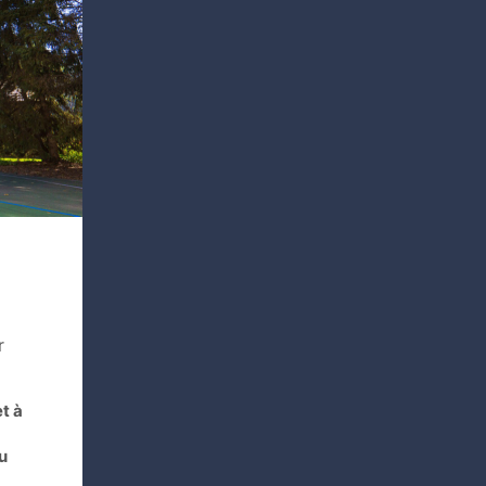
r
t à
u