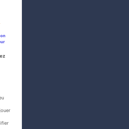
!
ion
eur
tez
eu
jouer
ifier