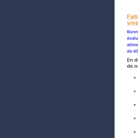
Fait
vive
Bonne
évalu
alime
de 45
En d
de n