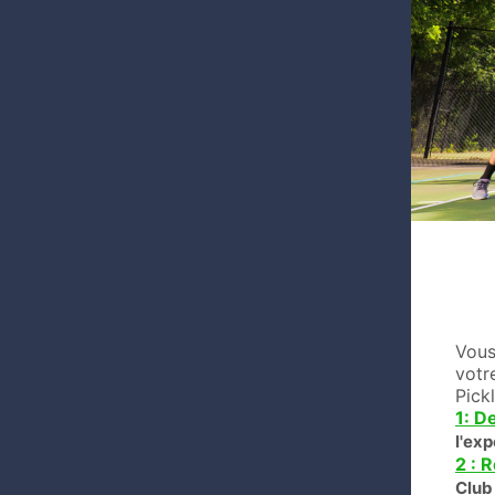
Vous
votr
Pick
1: D
l'ex
2 : 
Club