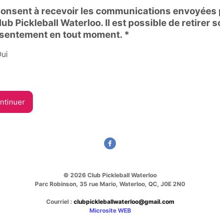
consent à recevoir les communications envoyées 
lub Pickleball Waterloo. Il est possible de retirer 
sentement en tout moment. *
ent à recevoir les communications envoyées par le Club Pic
ui
ntinuer
© 2026 Club Pickleball Waterloo
Parc Robinson, 35 rue Mario, Waterloo, QC, J0E 2N0
Courriel :
clubpickleballwaterloo@gmail.com
Microsite WEB