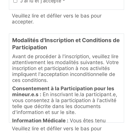
J'ai lu et j'accepte *
Veuillez lire et défiler vers le bas pour
accepter.
Modalités d'Inscription et Conditions de
Participation
Avant de procéder à l'inscription, veuillez lire
attentivement les modalités suivantes. Votre
inscription et participation à nos activités
impliquent l'acceptation inconditionnelle de
ces conditions.
Consentement à la Participation pour les
mineur.e.s :
En inscrivant le.la participant.e,
vous consentez à la participation à l'activité
telle que décrite dans les documents
d'information et sur le site.
Information Médicale :
Vous êtes tenu
d'informer l'instructeur.trice de toute
Veuillez lire et défiler vers le bas pour
condition médicale préexistante du ou de la