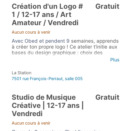
Création d'un Logo #
Gratuit
1 / 12-17 ans / Art
Amateur / Vendredi
Aucun cours à venir
Avec Obed et pendent 9
semaines, apprends
à créer ton propre logo ! Ce atelier t’initie aux
bases du design graphique : choix des
couleurs, typographie, formes et symboles.
Plus
Idéal pour les jeunes de 12 à 35 ans, curieux
de développer leur créativité et leurs
La Station
compétences numériques.
7501 rue François-Perraut, salle 005
Studio de Musique
Gratuit
Créative | 12-17 ans |
Vendredi
Aucun cours à venir