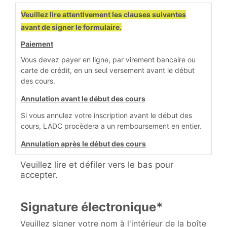
Veuillez lire attentivement les clauses suivantes
avant de signer le formulaire.
Paiement
Vous devez payer en ligne, par virement bancaire ou
carte de crédit, en un seul versement avant le début
des cours.
Annulation avant le début des cours
Si vous annulez votre inscription avant le début des
cours, LADC procèdera a un remboursement en entier.
Annulation après le début des cours
Si les cours sont commencés, vous devrez payer ces
Veuillez lire et défiler vers le bas pour
2 montants :
accepter.
le coût des cours déjà suivis;
une pénalité prévue par la loi. Cette pénalité
Signature électronique*
correspond au plus petit des montants suivants :
Veuillez signer votre nom à l'intérieur de la boîte
50 $ ou 10 % du prix des cours qui n’ont pas été