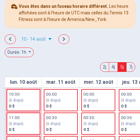
Vous êtes dans un fuseau horaire différent.
Les heure
affichées sont à l'heure de UTC mais celles du Tennis 13
Fitness sont à l'heure de America/New_York.
10 - 14 août
Durée: 1h
2j
4j
5j
7j
lun. 10 août
mar. 11 août
mer. 12 août
jeu. 13
10:30
00:00
00:00
00:00
(6 dispo)
(6 dispo)
(6 dispo)
(6 dispo)
0 $
0 $
0 $
0 $
11:00
00:30
00:30
00:30
(6 dispo)
(6 dispo)
(6 dispo)
(6 dispo)
0 $
0 $
0 $
0 $