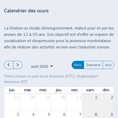
Calendrier des cours
La Station un studio d’enregistrement, réalisé pour et par les
jeunes de 12 à 35 ans. Son objectif est d'offrir un espace de
socialisation et d’expression pour la jeunesse montréalaise
afin de réaliser des activités en lien avec l’industrie sonore.
Mois
Semaine
Jour
août 2026
Times shown in your local timezone (UTC). Organization
timezone: EDT
lun.
mar.
mer.
jeu.
ven.
sam.
dim.
27
28
29
30
31
1
2
3
4
5
6
7
8
9