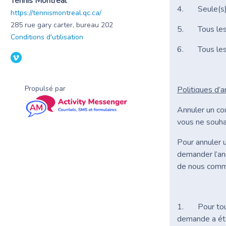
Tennis Montréal
4. Seule(s) l
https://tennismontreal.qc.ca/
285 rue gary carter, bureau 202
5. Tous les p
Conditions d'utilisation
6. Tous les pr
Propulsé par
Politiques d’a
Annuler un co
vous ne souhai
Pour annuler u
demander l’ann
de nous commu
1. Pour toute
demande a été