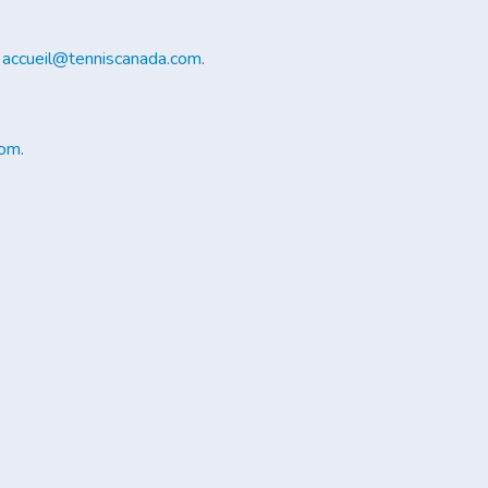
r
accueil@tenniscanada.com
.
com
.