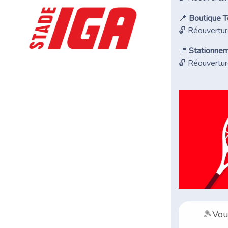
📍
Boutique T
🔓 Réouvertur
📍
Stationne
🔓 Réouvertur
🎾
Vou