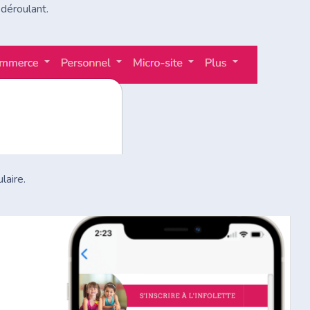
déroulant.
laire.