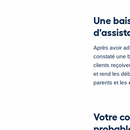
Une bai
d'assis
Après avoir ad
constaté une b
clients reçoiv
et rend les dé
parents et les 
Votre co
probable