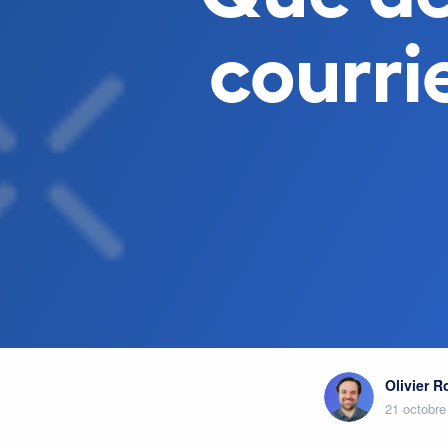
courri
Olivier 
21 octobre