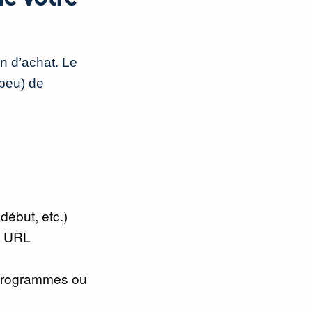
on d’achat. Le
 peu) de
début, etc.)
ou URL
s programmes ou