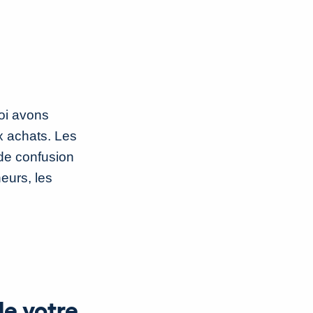
moi avons
x achats. Les
 de confusion
eurs, les
de votre