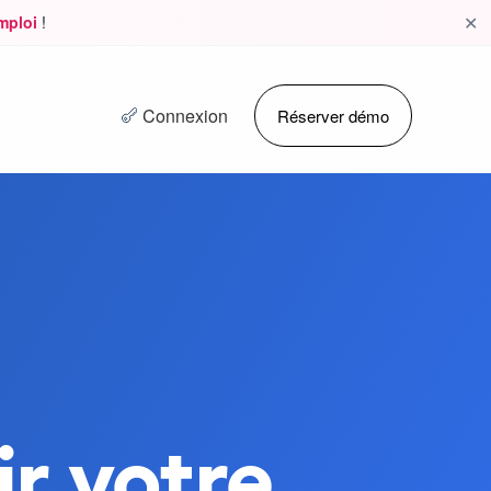
✕
emploi
!
Connexion
Réserver démo
r votre