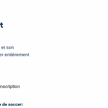
t
e et son
er entièrement
nscription
e de soccer: