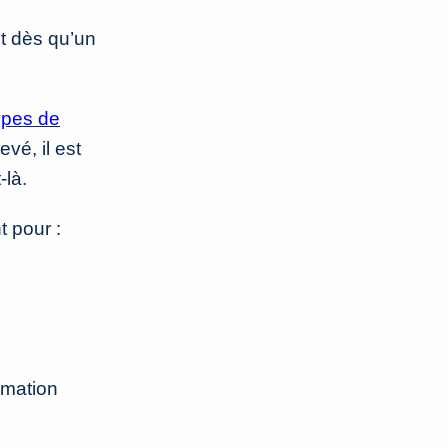
t dès qu’un
ypes de
vé, il est
-là.
t pour :
rmation