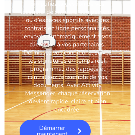
Simplifiez la gestion de vos
locations de salles, d’équipements
ou d’espaces sportifs avec des
contrats en ligne personnalisés,
envoyés automatiquement à vos
clients ou à vos partenaires.
Définissez vos conditions, suivez
les signatures en temps réel,
programmez des rappels et
centralisez l’ensemble de vos
documents. Avec Activity
Messenger, chaque réservation
devient rapide, claire et bien
encadrée.
Démarrer
maintenant