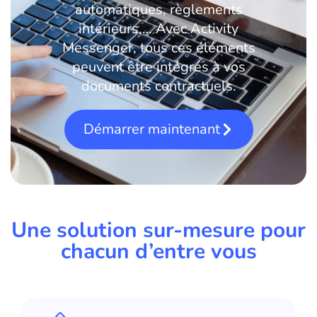
automatiques, règlements
intérieurs,… Avec Activity
Messenger, tous ces éléments
peuvent être intégrés à vos
documents contractuels.
Démarrer maintenant
Une solution sur-mesure pour
chacun d’entre vous