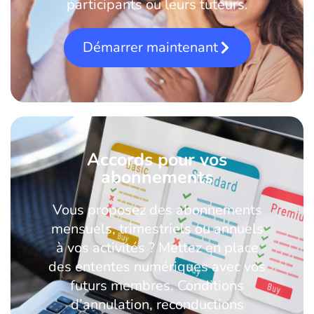
participants ou leurs tuteurs.
Démarrer maintenant
Accords pour vos
abonnements
Vous proposez des abonnements
mensuels, trimestriels ou annuels
à vos activités ? Mettez en place
des ententes numériques avec vos
futurs membres. Conditions
d’annulation, reconductions