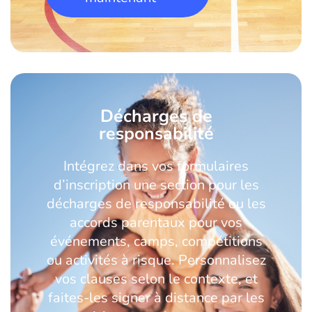
Décharges de
responsabilité
Intégrez dans vos formulaires
d’inscription une section pour les
décharges de responsabilité ou les
accords parentaux pour vos
événements, camps, compétitions
ou activités à risque. Personnalisez
vos clauses selon le contexte, et
faites-les signer à distance par les