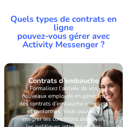
Quels types de contrats en
ligne
pouvez-vous gérer avec
Activity Messenger ?
Contrats d’embauche
Formalisez l’arrivée de vos
nouveaux employés en générant
des contrats d’embauche complets
et conformes. Vous pouvez y
intégrer les conditions de travail,
les politiques internes ou des