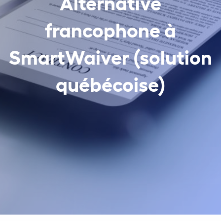
Alternative
francophone à
SmartWaiver (solution
québécoise)