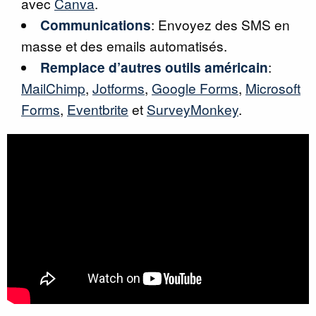
avec
Canva
.
Communications
: Envoyez des SMS en
masse et des emails automatisés.
Remplace d’autres outils américain
:
MailChimp
,
Jotforms
,
Google Forms
,
Microsoft
Forms
,
Eventbrite
et
SurveyMonkey
.