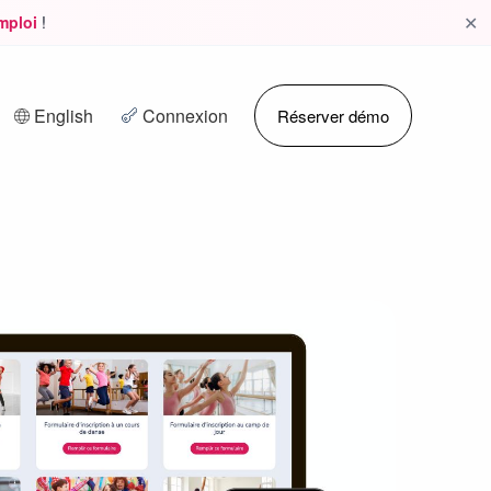
✕
emploi
!
English
Connexion
Réserver démo