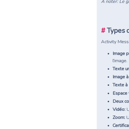
À noter: Le 
#
Types 
Activity Mess
Image pl
l'image.
Texte u
Image à 
Texte à 
Espace 
Deux co
Vidéo:
U
Zoom:
U
Certifica