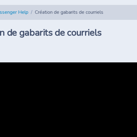
essenger Help
Création de gabarits de courriels
n de gabarits de courriels