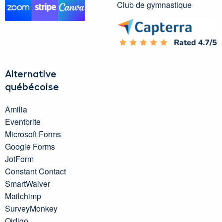
Club de gymnastique
Alternative
québécoise
Amilia
Eventbrite
Microsoft Forms
Google Forms
JotForm
Constant Contact
SmartWaiver
Mailchimp
SurveyMonkey
Qidigo