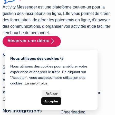
Activity Messenger est une plateforme tout-en-un pour la
gestion des inscriptions en ligne. Elle vous permet de créer
des formulaires, de gérer les paiements en ligne, d’envoyer
des communications, d’organiser vos activités et de faciliter
l’embauche de personnel.
Réserver une démo
Nos fonctionnalités
Nos industries
Nous utilisons des cookies 🍪
Signatures numérique
OBNL
Nous utilisons des cookies pour améliorer votre
expérience et analyser le trafic. En cliquant sur
Paiements en ligne
Municipalités
"Accepter", vous acceptez notre utilisation des
Automatisations
Fédérations
cookies.
En savoir plus
Envoi de SMS
Camps de jour
Sondages en ligne
Écoles d’arts martiaux
Refuser
Gestion d’employés
Clubs de tennis
Accepter
Centre de natation
Nos intégrations
Cheerleading