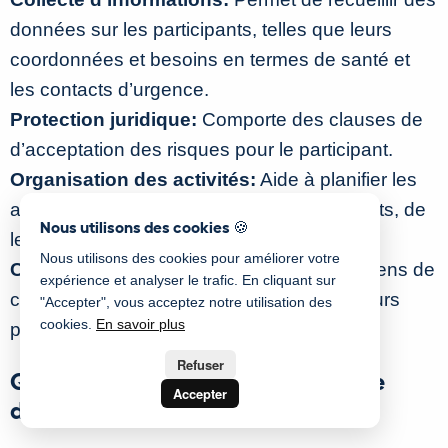
données sur les participants, telles que leurs
coordonnées et besoins en termes de santé et
les contacts d’urgence.
Protection juridique:
Comporte des clauses de
d’acceptation des risques pour le participant.
Organisation des activités:
Aide à planifier les
activités en fonction de l’âge des participants, de
Nous utilisons des cookies 🍪
leurs intérêts et habiletés.
Nous utilisons des cookies pour améliorer votre
Communication efficace:
Fournit les moyens de
expérience et analyser le trafic. En cliquant sur
contacter rapidement les participants ou leurs
"Accepter", vous acceptez notre utilisation des
cookies.
En savoir plus
parents par SMS et courriel.
Refuser
Que devrait contenir un formulaire
Accepter
d’inscription pour camps de jour?